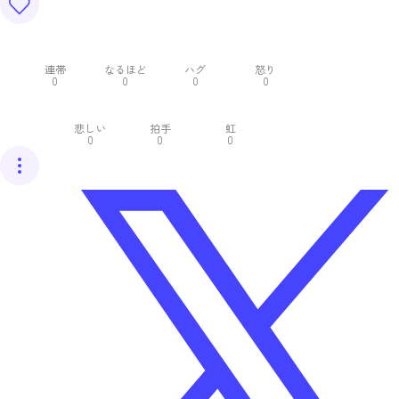
連帯
なるほど
ハグ
怒り
0
0
0
0
悲しい
拍手
虹
0
0
0