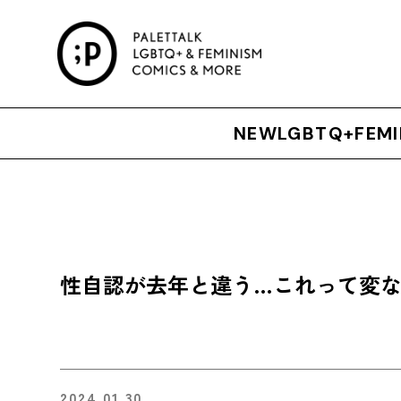
Skip
to
content
NEW
LGBTQ+
FEMI
性自認が去年と違う…これって変
2024.01.30