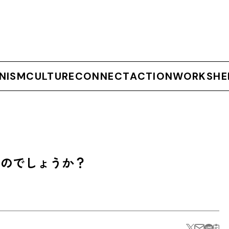
NISM
CULTURE
CONNECT
ACTION
WORKSHE
なのでしょうか？