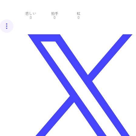
悲しい
拍手
虹
0
0
0