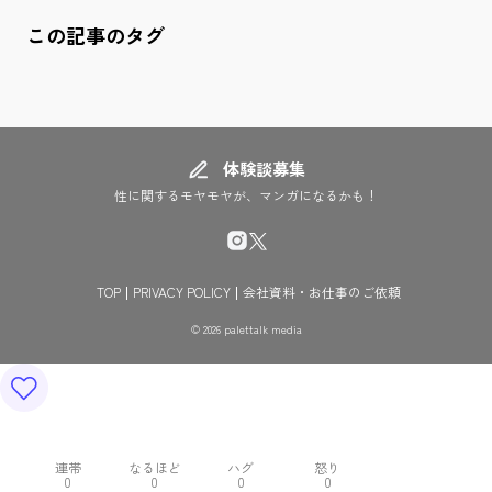
この記事のタグ
体験談募集
性に関するモヤモヤが、マンガになるかも！
TOP
PRIVACY POLICY
会社資料・お仕事のご依頼
© 2026 palettalk media
連帯
なるほど
ハグ
怒り
0
0
0
0