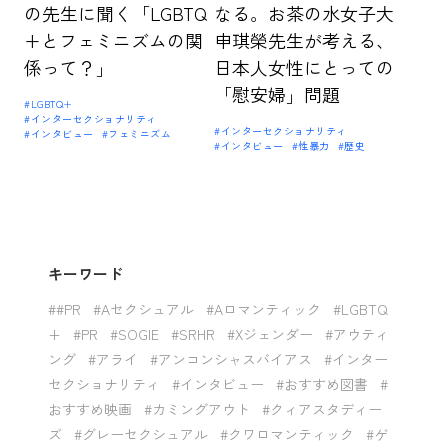
の先生に聞く「LGBTQ
なる。お茶の水女子大
+とフェミニズムの関
申琪榮先生が考える、
係って？」
日本人女性にとっての
「慰安婦」問題
#LGBTQ+
#インターセクショナリティ
#インターセクショナリティ
#インタビュー
#フェミニズム
#インタビュー
#性暴力
#歴史
キーワード
##PR
#Aセクシュアル
#Aロマンティック
#LGBTQ
+
#PR
#SOGIE
#SRHR
#Xジェンダー
#アウティ
ング
#アライ
#アンコンシャスバイアス
#インター
セクショナリティ
#インタビュー
#おすすめ図書
#
おすすめ映画
#カミングアウト
#クィアスタディー
ズ
#グレーセクシュアル
#クワロマンティック
#ゲ