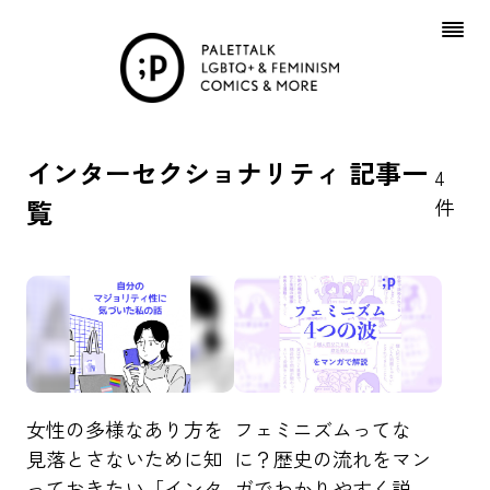
Skip
to
content
インターセクショナリティ 記事一
4
覧
件
女性の多様なあり方を
フェミニズムってな
見落とさないために知
に？歴史の流れをマン
っておきたい「インタ
ガでわかりやすく説