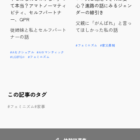
て本当？アマトノーマティ
心？進路の話にみるジェン
ま
ビティ、セルフパートナ
ダーの線引き
ー、QPR
父親に「がんばれ」と言っ
従姉妹と私とセルフパート
てほしかった私の話
ナーの話
#フェミニズム
#家父長制
#Aセクシュアル
#Aロマンティック
#LGBTQ+
#フェミニズム
この記事のタグ
#フェミニズム
#家事