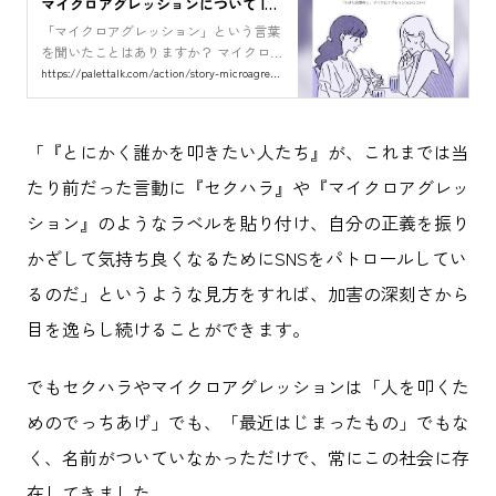
マイクロアグレッションについて |
Palettalk パレットーク
「マイクロアグレッション」という言葉
を聞いたことはありますか？ マイクロア
グレッションとは、特定の属性を持つ人
https://palettalk.com/action/story-microagression/
との日常のやりとりの中で、意図せず偏
見や差別に基づく言動をとってしまうこ
とです。 今回はこのマイクロアグレッシ
「『とにかく誰かを叩きたい人たち』が、これまでは当
ョンについて、マンガ
たり前だった言動に『セクハラ』や『マイクロアグレッ
ション』のようなラベルを貼り付け、自分の正義を振り
かざして気持ち良くなるためにSNSをパトロールしてい
るのだ」というような見方をすれば、加害の深刻さから
目を逸らし続けることができます。
でもセクハラやマイクロアグレッションは「人を叩くた
めのでっちあげ」でも、「最近はじまったもの」でもな
く、名前がついていなかっただけで、常にこの社会に存
在してきました。